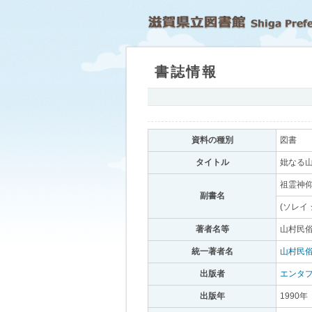
書誌情報
｡
資料の種別
｡
図書
｡
タイトル
｡
妣なる山
祖霊神仰
副書名
｡
(ソレイ
著者名等
｡
山村民俗
統一著者名
｡
山村民
出版者
｡
エンタ
出版年
｡
1990年
｡