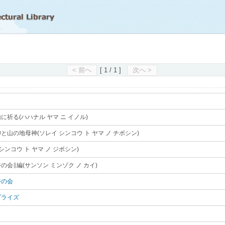
滋賀県立図書館
< 前へ
[ 1 / 1 ]
次へ >
に祈る(ハハナル ヤマ ニ イノル)
｡
と山の地母神(ソレイ シンコウ ト ヤマ ノ チボシン)
｡
 シンコウ ト ヤマ ノ ジボシン)
｡
の会∥編(サンソン ミンゾク ノ カイ)
｡
俗の会
｡
プライズ
｡