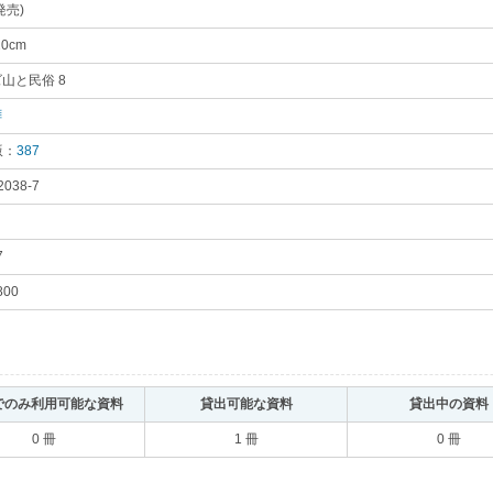
発売)
｡
20cm
｡
山と民俗 8
｡
拝
｡
版：
387
｡
2038-7
｡
7
｡
800
｡
でのみ利用可能な資料
｡
貸出可能な資料
｡
貸出中の資料
0 冊
1 冊
0 冊