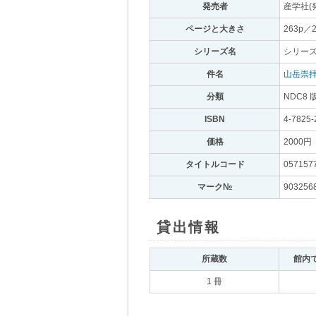
発売者
｡
産学社(
ページと大きさ
｡
263p／
シリーズ名
｡
シリーズ
件名
｡
山岳崇
分類
｡
NDC8 
ISBN
｡
4-7825-
価格
｡
2000円
｡
タイトルコード
｡
057157
マーク№
｡
903256
貸出情報
｡
所蔵数
｡
館内
1 冊