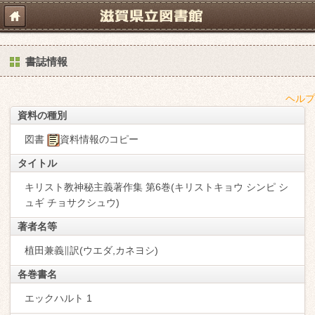
書誌情報
ヘルプ
資料の種別
図書
資料情報のコピー
タイトル
キリスト教神秘主義著作集 第6巻(キリストキョウ シンピ シ
ュギ チョサクシュウ)
著者名等
植田兼義∥訳(ウエダ,カネヨシ)
各巻書名
エックハルト 1