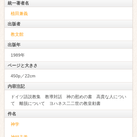
統一著者名
植田兼義
出版者
教文館
出版年
1989年
ページと大きさ
450p／22cm
内容注記
ドイツ語説教集 教導対話 神の慰めの書 高貴な人につい
て 離脱について ヨハネス二二世の教皇勅書
件名
神学