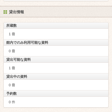
貸出情報
所蔵数
1 冊
館内でのみ利用可能な資料
0 冊
貸出可能な資料
1 冊
貸出中の資料
0 冊
予約数
0 件