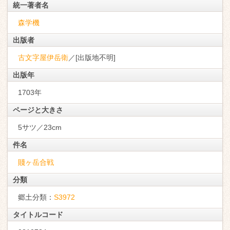
統一著者名
森学機
出版者
古文字屋伊岳衛
／[出版地不明]
出版年
1703年
ページと大きさ
5サツ／23cm
件名
賤ヶ岳合戦
分類
郷土分類：
S3972
タイトルコード