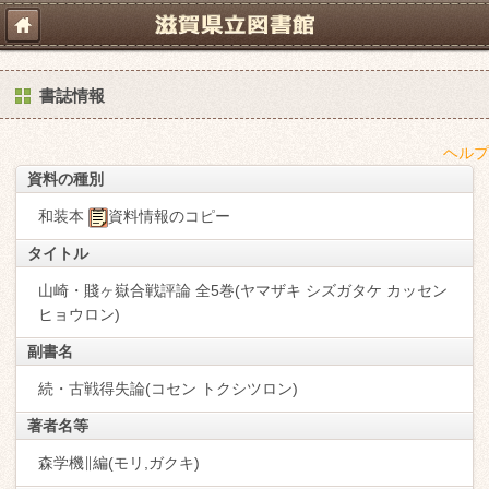
書誌情報
ヘルプ
資料の種別
和装本
資料情報のコピー
タイトル
山崎・賤ヶ嶽合戦評論 全5巻(ヤマザキ シズガタケ カッセン
ヒョウロン)
副書名
続・古戦得失論(コセン トクシツロン)
著者名等
森学機∥編(モリ,ガクキ)