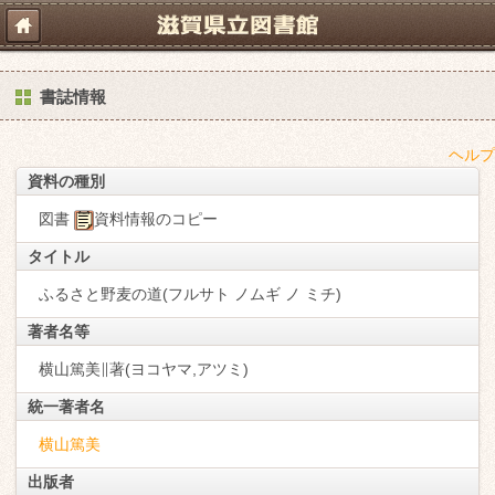
書誌情報
ヘルプ
資料の種別
図書
資料情報のコピー
タイトル
ふるさと野麦の道(フルサト ノムギ ノ ミチ)
著者名等
横山篤美∥著(ヨコヤマ,アツミ)
統一著者名
横山篤美
出版者