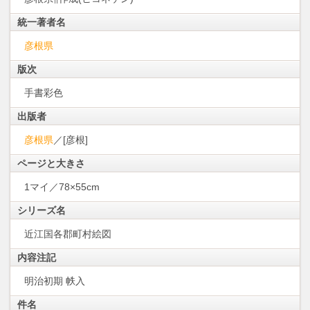
統一著者名
彦根県
版次
手書彩色
出版者
彦根県
／[彦根]
ページと大きさ
1マイ／78×55cm
シリーズ名
近江国各郡町村絵図
内容注記
明治初期 帙入
件名