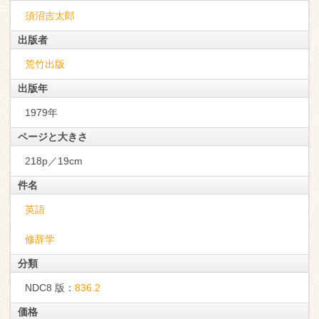
須沼吉太郎
出版者
荒竹出版
出版年
1979年
ページと大きさ
218p／19cm
件名
英語
修辞学
分類
NDC8 版：
836.2
価格