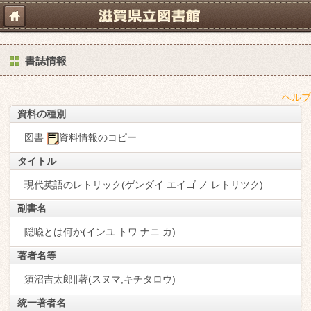
書誌情報
ヘルプ
資料の種別
図書
資料情報のコピー
タイトル
現代英語のレトリック(ゲンダイ エイゴ ノ レトリツク)
副書名
隠喩とは何か(インユ トワ ナニ カ)
著者名等
須沼吉太郎∥著(スヌマ,キチタロウ)
統一著者名