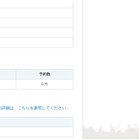
｡
予約数
｡
0 件
の詳細は、こちらを参照してください。