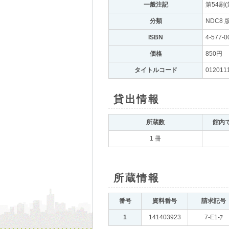
一般注記
｡
第54刷(
分類
｡
NDC8 
ISBN
｡
4-577-0
価格
｡
850円
｡
タイトルコード
｡
012011
貸出情報
｡
所蔵数
｡
館内
1 冊
所蔵情報
｡
番号
｡
資料番号
｡
請求記号
｡
1
｡
141403923
｡
7-E1-ｱ
｡