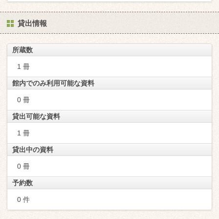
貸出情報
所蔵数
1 冊
館内でのみ利用可能な資料
0 冊
貸出可能な資料
1 冊
貸出中の資料
0 冊
予約数
0 件