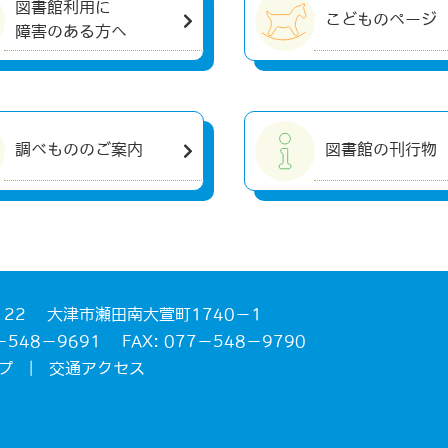
図書館利用に
こどものページ
障害のある方へ
調べもののご案内
図書館の刊行物
122 大津市瀬田南大萱町1740－1
77－548－9691
FAX: 077－548－9790
プ
|
交通アクセス