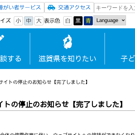
障がい者サービス
交通アクセス
イズ
小
中
大
表示色
白
黒
青
談する
滋賀県を知りたい
子ど
ブサイトの停止のお知らせ【完了しました】
サイトの停止のお知らせ【完了しました】