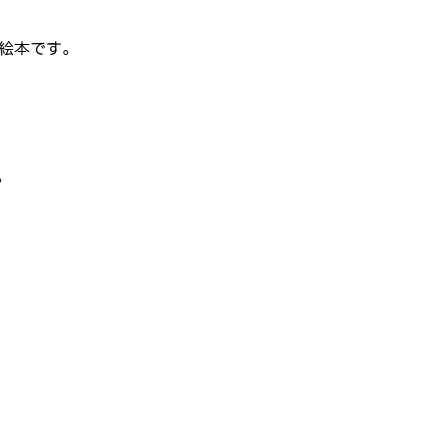
絵本です。
。
月