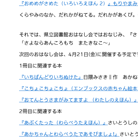
『
おめめがさめた（いろいろえほん 2）
』もりやまみ
くらやみのなか、だれかがねてる。だれかがあくび。
それでは、県立図書館おはなし会ではおなじみ、『さ
「さよならあんころもち またきなこ～」
次回のおはなし会は、4月21日(金)に開催する予定
1冊目に関連する本
『いちばんどりいちぬけた』
日隈みさき∥作 あかね書
『こちょこちょこちょ（エンブックスの赤ちゃん絵本
『おてんとうさまがみてますよ （わたしのえほん）
2冊目に関連する本
『あぶくたった（わらべうたえほん）』
さいとうしの
『あかちゃんとわらべうたであそびましょ!』
さいと