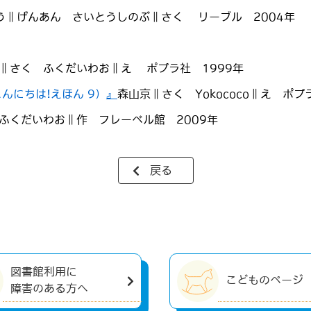
う∥げんあん さいとうしのぶ∥さく リーブル 2004年
∥さく ふくだいわお∥え ポプラ社 1999年
んにちは!えほん 9）
』
森山京∥さく Yokococo∥え ポプ
ふくだいわお∥作 フレーベル館 2009年
戻る
図書館利用に
こどものページ
障害のある方へ