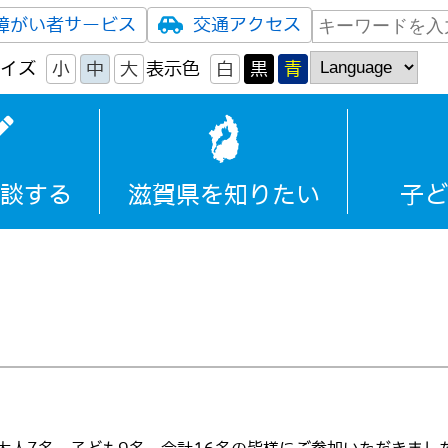
障がい者サービス
交通アクセス
イズ
小
中
大
表示色
白
黒
青
談する
滋賀県を知りたい
子ど