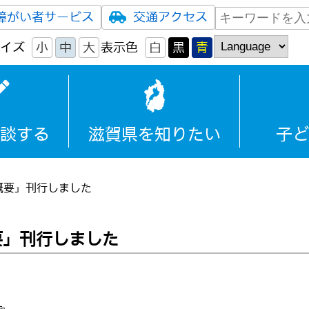
障がい者サービス
交通アクセス
イズ
小
中
大
表示色
白
黒
青
談する
滋賀県を知りたい
子ど
概要」刊行しました
要」刊行しました