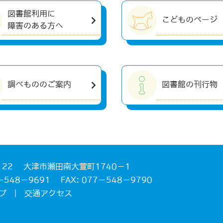
図書館利用に
こどものページ
障害のある方へ
調べもののご案内
図書館の刊行物
122 大津市瀬田南大萱町1740－1
77－548－9691
FAX: 077－548－9790
プ
|
交通アクセス