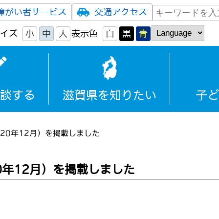
障がい者サービス
交通アクセス
イズ
小
中
大
表示色
白
黒
青
談する
滋賀県を知りたい
子ど
20年12月）を掲載しました
0年12月）を掲載しました