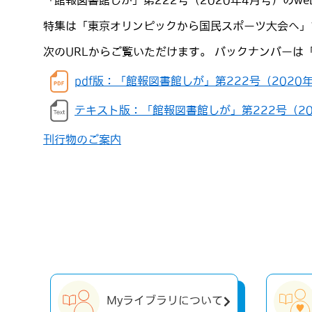
「館報図書館しが」第222号（2020年4月号）のw
特集は「東京オリンピックから国民スポーツ大会へ」
次のURLからご覧いただけます。 バックナンバーは
pdf版：「館報図書館しが」第222号（2020
テキスト版：「館報図書館しが」第222号（20
刊行物のご案内
Myライブラリについて