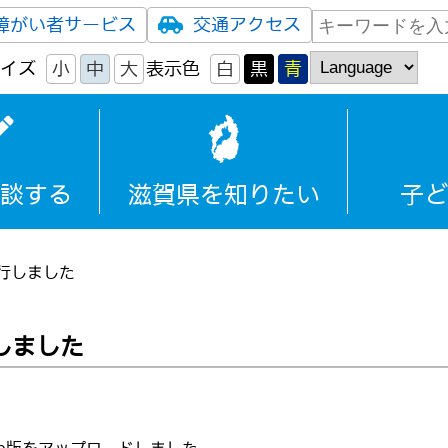
障がい者サービス
交通アクセス
イズ
小
中
大
表示色
白
黒
青
談する
滋賀県を知りたい
子ど
行しました
しました