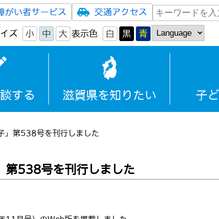
障がい者サービス
交通アクセス
イズ
小
中
大
表示色
白
黒
青
談する
滋賀県を知りたい
子ど
」第538号を刊行しました
第538号を刊行しました