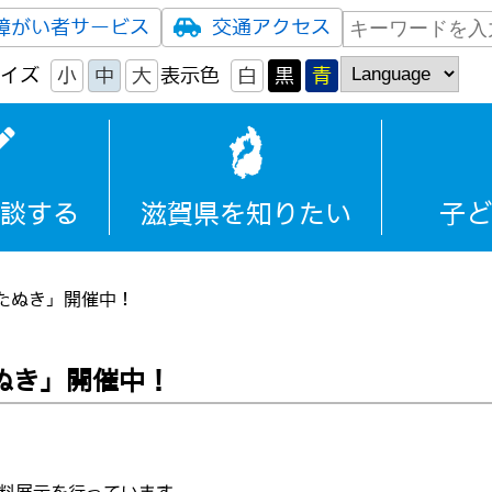
障がい者サービス
交通アクセス
イズ
小
中
大
表示色
白
黒
青
談する
滋賀県を知りたい
子ど
たぬき」開催中！
ぬき」開催中！