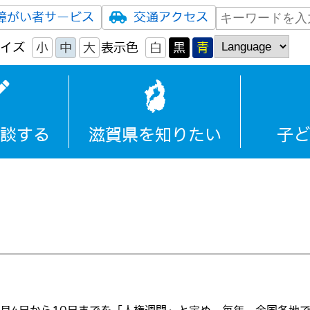
障がい者サービス
交通アクセス
イズ
小
中
大
表示色
白
黒
青
談する
滋賀県を知りたい
子ど