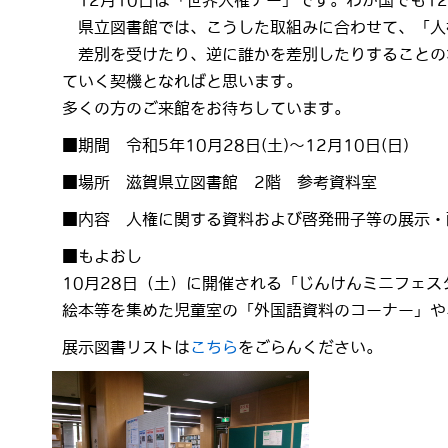
12月10日は「世界人権デー」です。わが国でも1
県立図書館では、こうした取組みに合わせて、「人
差別を受けたり、逆に誰かを差別したりすることの
ていく契機となればと思います。
多くの方のご来館をお待ちしています。
■期間 令和5年10月28日(土)～12月10日(日)
■場所 滋賀県立図書館 2階 参考資料室
■内容 人権に関する資料および啓発冊子等の展示・
■もよおし
10月28日（土）に開催される「じんけんミニフェス
絵本等を集めた児童室の「外国語資料のコーナー」や
展示図書リストは
こちら
をごらんください。