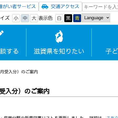
障がい者サービス
交通アクセス
イズ
小
中
大
表示色
白
黒
青
談する
滋賀県を知りたい
子ど
0月受入分）のご案内
月受入分）のご案内